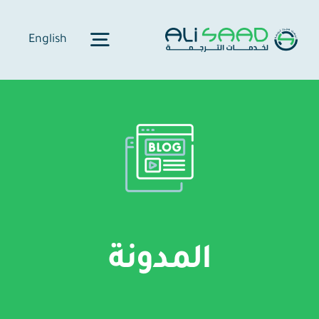
Ski
t
English
Toggle
conten
Navigation
المَدخَل
حكايتنا
خِدماتنا
المدونة
الاعتماد
أسعارنا