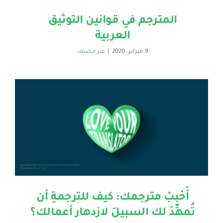
المترجم في قوانين التوثيق
العربية
9 فبراير، 2020
|
غير مصنف
أَحْبِبْ مترجمك: كيف للترجمةِ أن
تُمهِّدَ لك السبيلَ لازدهار أعمالك؟