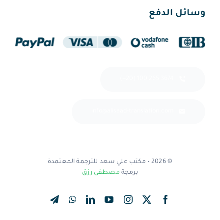
وسائل الدفع
(+20) 100 265 3674
info@alisaad-translation.com
© 2026 • مكتب علي سعد للترجمة المعتمدة
برمجة
مصطفى رزق